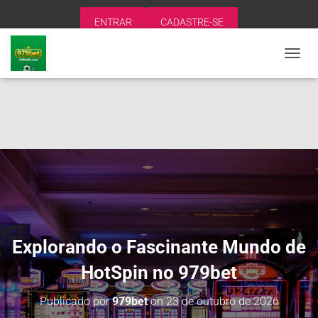
ENTRAR
CADASTRE-SE
A
L
T
E
R
N
A
R
N
A
V
E
G
A
Explorando o Fascinante Mundo de
Ç
Ã
HotSpin no 979bet
O
Publicado por
979bet
on
23 de outubro de 2026