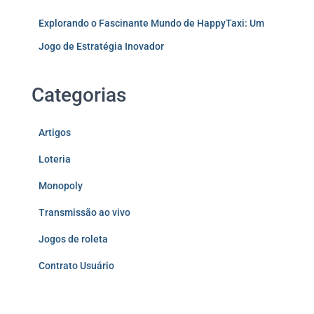
Explorando o Fascinante Mundo de HappyTaxi: Um
Jogo de Estratégia Inovador
Categorias
Artigos
Loteria
Monopoly
Transmissão ao vivo
Jogos de roleta
Contrato Usuário