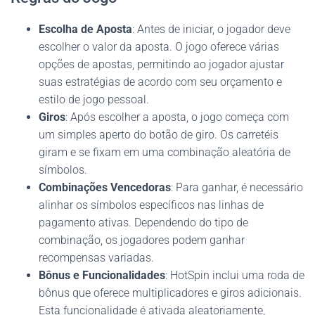
Escolha de Aposta
: Antes de iniciar, o jogador deve
escolher o valor da aposta. O jogo oferece várias
opções de apostas, permitindo ao jogador ajustar
suas estratégias de acordo com seu orçamento e
estilo de jogo pessoal.
Giros
: Após escolher a aposta, o jogo começa com
um simples aperto do botão de giro. Os carretéis
giram e se fixam em uma combinação aleatória de
símbolos.
Combinações Vencedoras
: Para ganhar, é necessário
alinhar os símbolos específicos nas linhas de
pagamento ativas. Dependendo do tipo de
combinação, os jogadores podem ganhar
recompensas variadas.
Bônus e Funcionalidades
: HotSpin inclui uma roda de
bônus que oferece multiplicadores e giros adicionais.
Esta funcionalidade é ativada aleatoriamente,