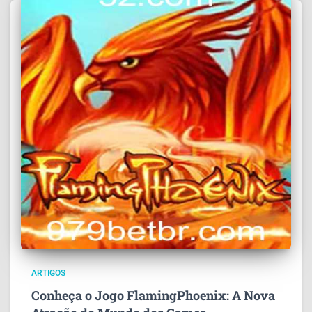
ARTIGOS
Conheça o Jogo FlamingPhoenix: A Nova