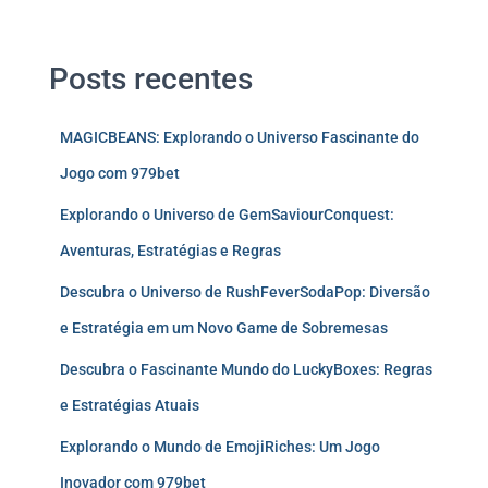
Posts recentes
MAGICBEANS: Explorando o Universo Fascinante do
Jogo com 979bet
Explorando o Universo de GemSaviourConquest:
Aventuras, Estratégias e Regras
Descubra o Universo de RushFeverSodaPop: Diversão
e Estratégia em um Novo Game de Sobremesas
Descubra o Fascinante Mundo do LuckyBoxes: Regras
e Estratégias Atuais
Explorando o Mundo de EmojiRiches: Um Jogo
Inovador com 979bet