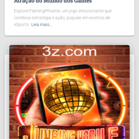
Atração do Mundo dos Games
Explore FlamingPhoenix, um jogo emocionante que
combina estratégia e ação, popular em eventos de
eSports.
Leia mais…