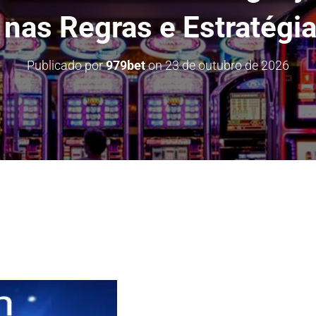
nas Regras e Estratégi
Publicado por
979bet
on
23 de outubro de 2026