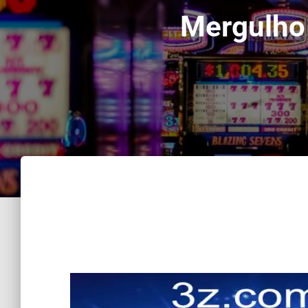
Mergulho 