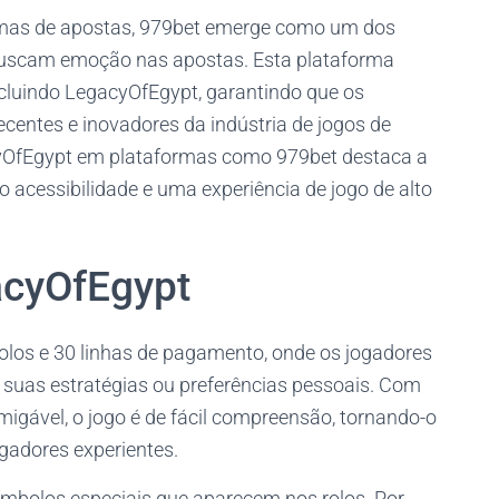
rmas de apostas, 979bet emerge como um dos
 buscam emoção nas apostas. Esta plataforma
ncluindo LegacyOfEgypt, garantindo que os
centes e inovadores da indústria de jogos de
cyOfEgypt em plataformas como 979bet destaca a
 acessibilidade e uma experiência de jogo de alto
acyOfEgypt
rolos e 30 linhas de pagamento, onde os jogadores
suas estratégias ou preferências pessoais. Com
migável, o jogo é de fácil compreensão, tornando-o
gadores experientes.
símbolos especiais que aparecem nos rolos. Por