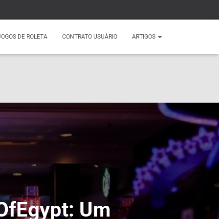
JOGOS DE ROLETA
CONTRATO USUÁRIO
ARTIGOS
OfEgypt: Um