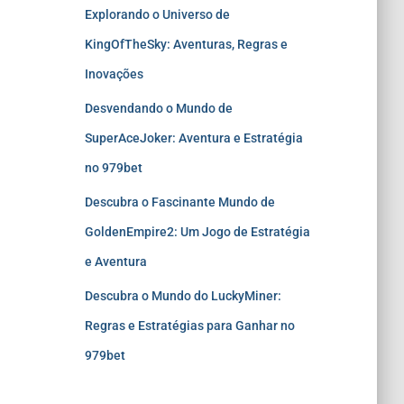
Explorando o Universo de
KingOfTheSky: Aventuras, Regras e
Inovações
Desvendando o Mundo de
SuperAceJoker: Aventura e Estratégia
no 979bet
Descubra o Fascinante Mundo de
GoldenEmpire2: Um Jogo de Estratégia
e Aventura
Descubra o Mundo do LuckyMiner:
Regras e Estratégias para Ganhar no
979bet