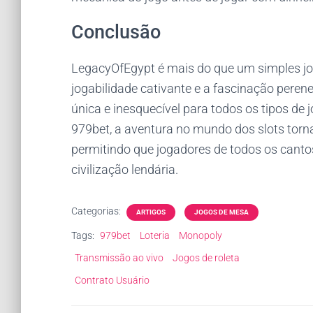
Conclusão
LegacyOfEgypt é mais do que um simples jog
jogabilidade cativante e a fascinação perene
única e inesquecível para todos os tipos d
979bet, a aventura no mundo dos slots torn
permitindo que jogadores de todos os cant
civilização lendária.
Categorias:
ARTIGOS
JOGOS DE MESA
Tags:
979bet
Loteria
Monopoly
Transmissão ao vivo
Jogos de roleta
Contrato Usuário