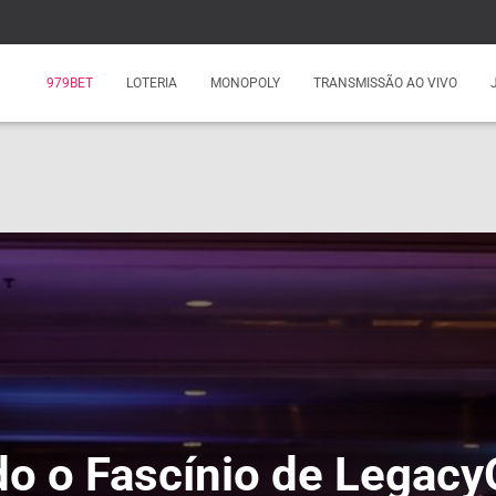
979BET
LOTERIA
MONOPOLY
TRANSMISSÃO AO VIVO
o o Fascínio de Legacy