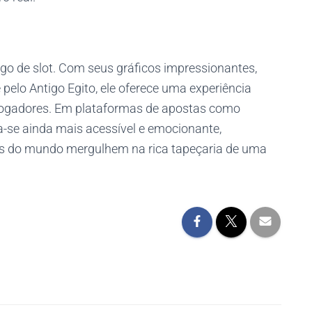
o de slot. Com seus gráficos impressionantes,
 pelo Antigo Egito, ele oferece uma experiência
e jogadores. Em plataformas de apostas como
a-se ainda mais acessível e emocionante,
os do mundo mergulhem na rica tapeçaria de uma