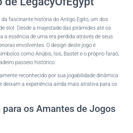
o de LegacyOfEgypt
da fascinante história do Antigo Egito, um dos
e slot. Desde a majestade das pirâmides até os
ta a essência de uma era perdida através de seus
onoras envolventes. O design deste jogo é
bolos como Anúbis, Ísis, Bastet e o próprio faraó,
deiro passeio histórico.
plamente reconhecido por sua jogabilidade dinâmica
e deixam a experiência ainda mais atrativa para os
 para os Amantes de Jogos