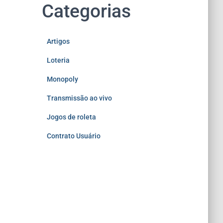
Categorias
Artigos
Loteria
Monopoly
Transmissão ao vivo
Jogos de roleta
Contrato Usuário