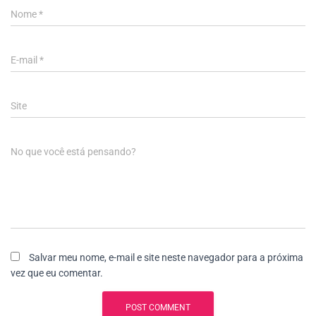
Nome
*
E-mail
*
Site
No que você está pensando?
Salvar meu nome, e-mail e site neste navegador para a próxima
vez que eu comentar.