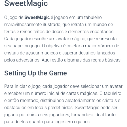
SweetMagic
O jogo de
SweetMagic
é jogado em um tabuleiro
maravilhosamente ilustrado, que retrata um mundo de
terras e reinos feitos de doces e elementos encantados.
Cada jogador escolhe um avatar mágico, que representa
seu papel no jogo. O objetivo é coletar o maior número de
cristais de açúcar mágicos e superar desafios lançados
pelos adversários. Aqui estão algumas das regras básicas:
Setting Up the Game
Para iniciar o jogo, cada jogador deve selecionar um avatar
e receber um número inicial de cartas mágicas. O tabuleiro
é então montado, distribuindo aleatoriamente os cristais e
obstáculos em locais predefinidos. SweetMagic pode ser
jogado por dois a seis jogadores, tornando-o ideal tanto
para duelos quanto para jogos em equipes.