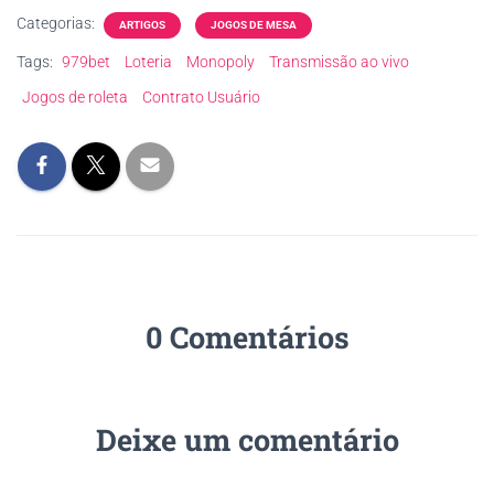
Categorias:
ARTIGOS
JOGOS DE MESA
Tags:
979bet
Loteria
Monopoly
Transmissão ao vivo
Jogos de roleta
Contrato Usuário
0 Comentários
Deixe um comentário