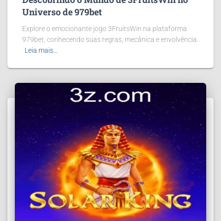
Universo de 979bet
Explore o emocionante jogo 3FruitsWin na plataforma
979bet, conhecendo suas regras, mecânica e envolvência.
Leia mais…