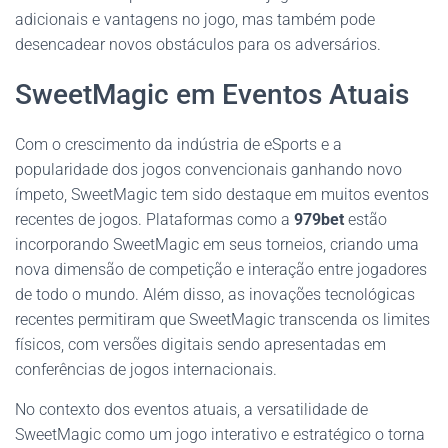
adicionais e vantagens no jogo, mas também pode
desencadear novos obstáculos para os adversários.
SweetMagic em Eventos Atuais
Com o crescimento da indústria de eSports e a
popularidade dos jogos convencionais ganhando novo
ímpeto, SweetMagic tem sido destaque em muitos eventos
recentes de jogos. Plataformas como a
979bet
estão
incorporando SweetMagic em seus torneios, criando uma
nova dimensão de competição e interação entre jogadores
de todo o mundo. Além disso, as inovações tecnológicas
recentes permitiram que SweetMagic transcenda os limites
físicos, com versões digitais sendo apresentadas em
conferências de jogos internacionais.
No contexto dos eventos atuais, a versatilidade de
SweetMagic como um jogo interativo e estratégico o torna