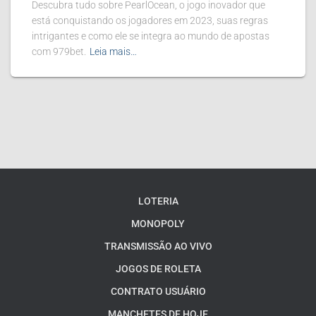
Descubra tudo sobre PearlOcean, o jogo inovador que
está conquistando os jogadores em 2023, suas regras
intrigantes e como ele se integra ao mundo de apostas
com 979bet.
Leia mais…
LOTERIA
MONOPOLY
TRANSMISSÃO AO VIVO
JOGOS DE ROLETA
CONTRATO USUÁRIO
MANCHETES DE HOJE