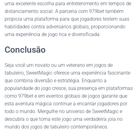
uma excelente escolha para entretenimento em tempos de
distanciamento social. A parceria com 979bet também
propicia uma plataforma para que jogadores testem suas
habilidades contra adversários globais, proporcionando
uma experiência de jogo rica e diversificada.
Conclusão
Seja você um novato ou um veterano em jogos de
tabuleiro, SweetMagic oferece uma experiência fascinante
que combina diversão e estratégia. Enquanto a
popularidade do jogo cresce, sua presença em plataformas
como 979bet e em eventos globais de jogos garante que
esta aventura mágica continue a encantar jogadores por
todo o mundo. Mergulhe no universo de SweetMagic e
descubra o que torna este jogo uma verdadeira joia no
mundo dos jogos de tabuleiro contemporâneos.