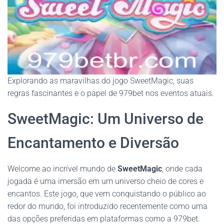
Explorando as maravilhas do jogo SweetMagic, suas
regras fascinantes e o papel de 979bet nos eventos atuais.
SweetMagic: Um Universo de
Encantamento e Diversão
Welcome ao incrível mundo de
SweetMagic
, onde cada
jogada é uma imersão em um universo cheio de cores e
encantos. Este jogo, que vem conquistando o público ao
redor do mundo, foi introduzido recentemente como uma
das opções preferidas em plataformas como a 979bet.