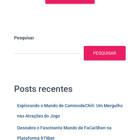
Pesquisar
PESQUISAR
Posts recentes
Explorando o Mundo de CaminodeChili: Um Mergulho
nas Atrações do Jogo
Descubra o Fascinante Mundo de FaCaiShen na
Plataforma 979bet