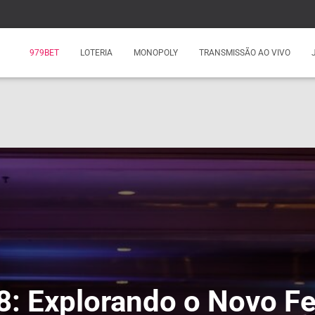
979BET
LOTERIA
MONOPOLY
TRANSMISSÃO AO VIVO
: Explorando o Novo 