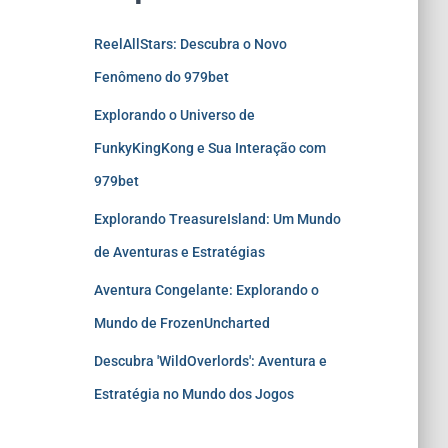
ReelAllStars: Descubra o Novo
Fenômeno do 979bet
Explorando o Universo de
FunkyKingKong e Sua Interação com
979bet
Explorando TreasureIsland: Um Mundo
de Aventuras e Estratégias
Aventura Congelante: Explorando o
Mundo de FrozenUncharted
Descubra 'WildOverlords': Aventura e
Estratégia no Mundo dos Jogos