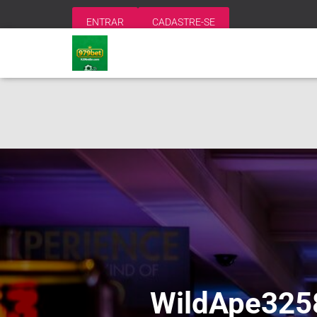
ENTRAR
CADASTRE-SE
WildApe3258