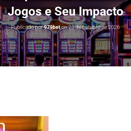
Jogos e Seu Impacto
Publicado por
979bet
on
23 de outubro de 2026