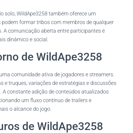
do solo, WildApe3258 também oferece um
s podem formar tribos com membros de qualquer
s. A comunicação aberta entre participantes é
is dinâmico e social.
rno de WildApe3258
uma comunidade ativa de jogadores e streamers.
as e truques, variações de estratégias e discussões
a. A constante adição de conteúdos atualizados
onando um fluxo contínuo de trailers e
is o alcance do jogo.
turos de WildApe3258