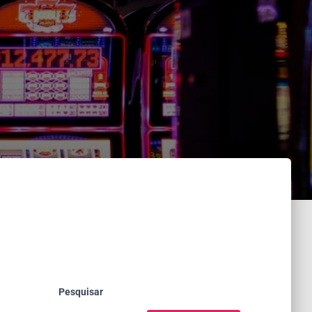
Pesquisar