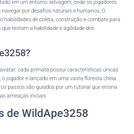
tado em um entorno selvagem, onde os jogadores
navegar por desafios naturais e humanos. O
ando habilidades de coleta, construção e combate para
 que testam a habilidade e agilidade dos
pe3258?
vatar; cada primata possui características únicas
a, o jogador é lançado em uma vasta floresta cheia
ros passos são guiados por um tutorial que ensina
 as ameaças iniciais.
s de WildApe3258