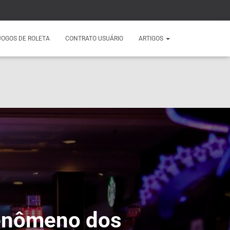
JOGOS DE ROLETA
CONTRATO USUÁRIO
ARTIGOS
Fenômeno dos