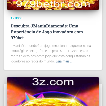
ARTIGOS
Descubra JManiaDiamonds: Uma
Experiência de Jogo Inovadora com
979bet
JManiaDiamonds é um jogo emocionante que combina
estratégia e sorte, oferecido pela 979bet. Conheça as
regras e detalhes deste jogo que está conquistando os
jogadores ao redor do mundo.
Leia mais…