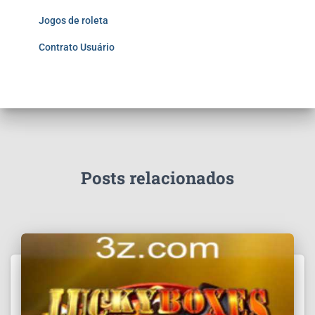
Jogos de roleta
Contrato Usuário
Posts relacionados