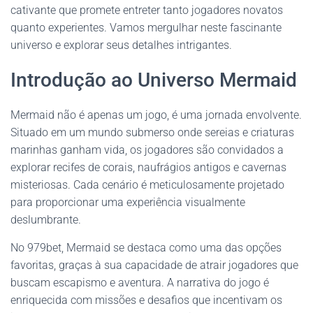
cativante que promete entreter tanto jogadores novatos
quanto experientes. Vamos mergulhar neste fascinante
universo e explorar seus detalhes intrigantes.
Introdução ao Universo Mermaid
Mermaid não é apenas um jogo, é uma jornada envolvente.
Situado em um mundo submerso onde sereias e criaturas
marinhas ganham vida, os jogadores são convidados a
explorar recifes de corais, naufrágios antigos e cavernas
misteriosas. Cada cenário é meticulosamente projetado
para proporcionar uma experiência visualmente
deslumbrante.
No 979bet, Mermaid se destaca como uma das opções
favoritas, graças à sua capacidade de atrair jogadores que
buscam escapismo e aventura. A narrativa do jogo é
enriquecida com missões e desafios que incentivam os