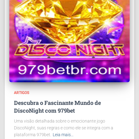
ARTIGOS
Descubra o Fascinante Mundo de
DiscoNight com 979bet
Uma visão detalhada sobre o emocionante jogo
DiscoNight, suas regras e como ele se integra com a
plataforma 979bet.
Leia mais…