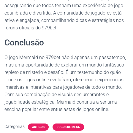
assegurando que todos tenham uma experiência de jogo
equilibrada e divertida. A comunidade de jogadores está
ativa e engajada, compartilhando dicas e estratégias nos
fóruns oficiais do 979bet.
Conclusão
O jogo Mermaid no 979bet não é apenas um passatempo,
mas uma oportunidade de explorar um mundo fantástico
repleto de mistério e desafio. É um testemunho do quão
longe os jogos online evoluíram, oferecendo experiências
imersivas e interativas para jogadores de todo o mundo.
Com sua combinação de visuais deslumbrantes e
jogabilidade estratégica, Mermaid continua a ser uma
escolha popular entre entusiastas de jogos online.
Categorias:
ARTIGOS
JOGOS DE MESA