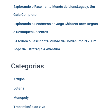
Explorando o Fascinante Mundo de LionsLegacy: Um
Guia Completo
Explorando o Fenômeno do Jogo ChickenFarm: Regras
e Destaques Recentes
Descubra o Fascinante Mundo de GoldenEmpire2: Um
Jogo de Estratégia e Aventura
Categorias
Artigos
Loteria
Monopoly
Transmissão ao vivo