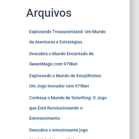
Arquivos
Explorando TreasureIsland: Um Mundo
de Aventuras e Estratégias
Descubra o Mundo Encantado de
SweetMagic com 979bet
Explorando o Mundo de EmojiRiches:
Um Jogo Inovador com 979bet
Conheça o Mundo de SolarKing: O Jogo
que Está Revolucionando o
Entretenimento
Descubra o emocionante jogo