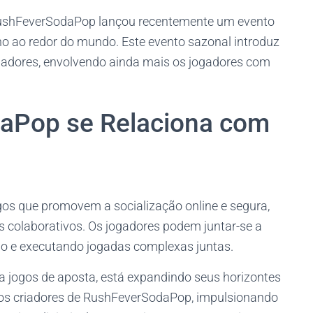
RushFeverSodaPop lançou recentemente um evento
no ao redor do mundo. Este evento sazonal introduz
fiadores, envolvendo ainda mais os jogadores com
aPop se Relaciona com
os que promovem a socialização online e segura,
colaborativos. Os jogadores podem juntar-se a
do e executando jogadas complexas juntas.
a jogos de aposta, está expandindo seus horizontes
os criadores de RushFeverSodaPop, impulsionando