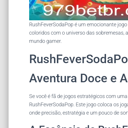
RushFeverSodaPop é um emocionante jogo d
coloridos com o universo das sobremesas, 
mundo gamer.
RushFeverSodaPop
Aventura Doce e A
Se você é fã de jogos estratégicos com uma 
RushFeverSodaPop. Este jogo coloca os joga
onde precisão, estratégia e um pouco de sor