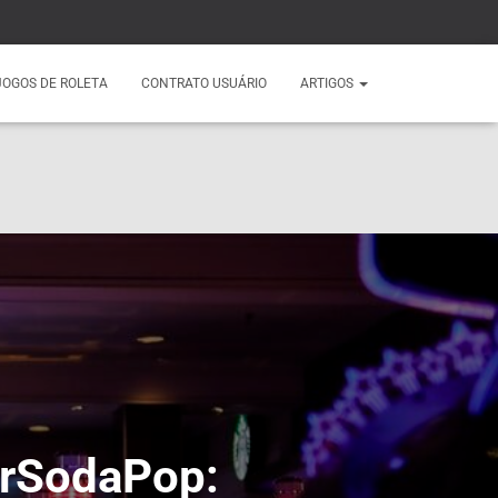
JOGOS DE ROLETA
CONTRATO USUÁRIO
ARTIGOS
erSodaPop: