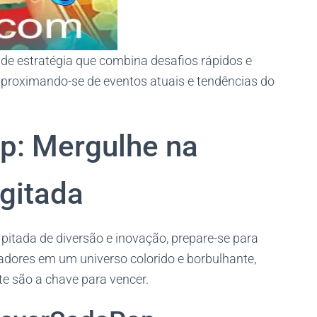
e estratégia que combina desafios rápidos e
aproximando-se de eventos atuais e tendências do
: Mergulhe na
gitada
pitada de diversão e inovação, prepare-se para
dores em um universo colorido e borbulhante,
te são a chave para vencer.