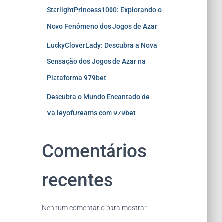
StarlightPrincess1000: Explorando o
Novo Fenômeno dos Jogos de Azar
LuckyCloverLady: Descubra a Nova
Sensação dos Jogos de Azar na
Plataforma 979bet
Descubra o Mundo Encantado de
ValleyofDreams com 979bet
Comentários
recentes
Nenhum comentário para mostrar.