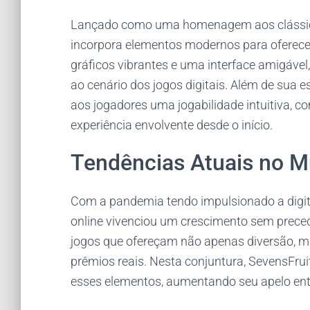
Lançado como uma homenagem aos clássicos
incorpora elementos modernos para oferece
gráficos vibrantes e uma interface amigável,
ao cenário dos jogos digitais. Além de sua es
aos jogadores uma jogabilidade intuitiva, 
experiência envolvente desde o início.
Tendências Atuais no 
Com a pandemia tendo impulsionado a digita
online vivenciou um crescimento sem prece
jogos que ofereçam não apenas diversão, 
prêmios reais. Nesta conjuntura, SevensFr
esses elementos, aumentando seu apelo ent