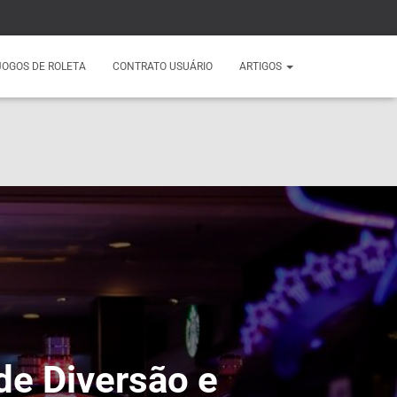
JOGOS DE ROLETA
CONTRATO USUÁRIO
ARTIGOS
de Diversão e