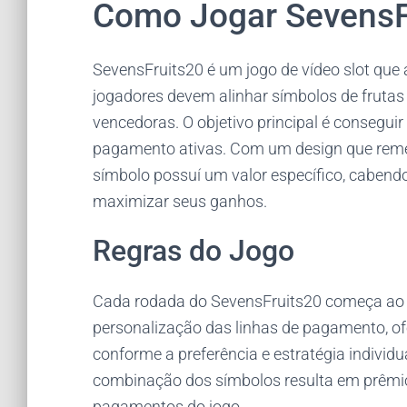
Como Jogar SevensF
SevensFruits20 é um jogo de vídeo slot que 
jogadores devem alinhar símbolos de fruta
vencedoras. O objetivo principal é consegui
pagamento ativas. Com um design que remete
símbolo possuí um valor específico, cabendo
maximizar seus ganhos.
Regras do Jogo
Cada rodada do SevensFruits20 começa ao de
personalização das linhas de pagamento, of
conforme a preferência e estratégia individua
combinação dos símbolos resulta em prêmio
pagamentos do jogo.