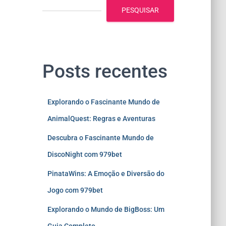
PESQUISAR
Posts recentes
Explorando o Fascinante Mundo de
AnimalQuest: Regras e Aventuras
Descubra o Fascinante Mundo de
DiscoNight com 979bet
PinataWins: A Emoção e Diversão do
Jogo com 979bet
Explorando o Mundo de BigBoss: Um