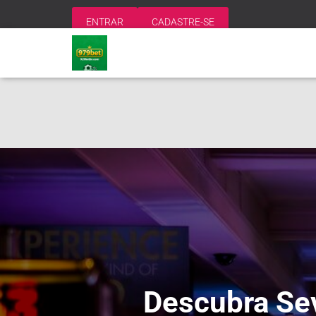
ENTRAR
CADASTRE-SE
Descubra Sev