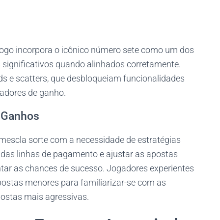
o jogo incorpora o icônico número sete como um dos
 significativos quando alinhados corretamente.
ds e scatters, que desbloqueiam funcionalidades
cadores de ganho.
e Ganhos
 mescla sorte com a necessidade de estratégias
das linhas de pagamento e ajustar as apostas
tar as chances de sucesso. Jogadores experientes
stas menores para familiarizar-se com as
ostas mais agressivas.