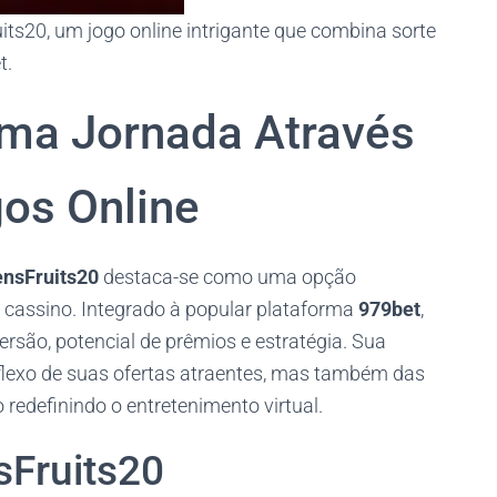
s20, um jogo online intrigante que combina sorte
t.
Uma Jornada Através
os Online
nsFruits20
destaca-se como uma opção
 cassino. Integrado à popular plataforma
979bet
,
rsão, potencial de prêmios e estratégia. Sua
flexo de suas ofertas atraentes, mas também das
 redefinindo o entretenimento virtual.
sFruits20