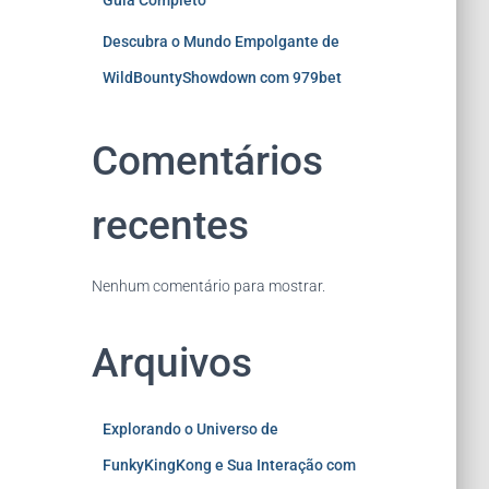
Guia Completo
Descubra o Mundo Empolgante de
WildBountyShowdown com 979bet
Comentários
recentes
Nenhum comentário para mostrar.
Arquivos
Explorando o Universo de
FunkyKingKong e Sua Interação com