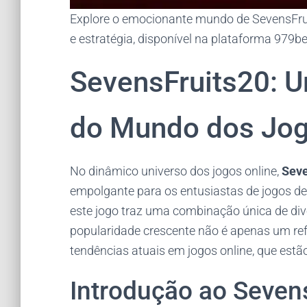
Explore o emocionante mundo de SevensFruit
e estratégia, disponível na plataforma 979be
SevensFruits20: 
do Mundo dos Jog
No dinâmico universo dos jogos online,
Seve
empolgante para os entusiastas de jogos de
este jogo traz uma combinação única de dive
popularidade crescente não é apenas um re
tendências atuais em jogos online, que estão
Introdução ao Seven